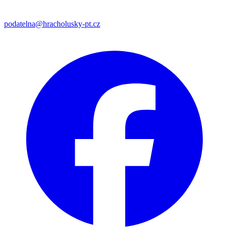
podatelna@hracholusky-pt.cz