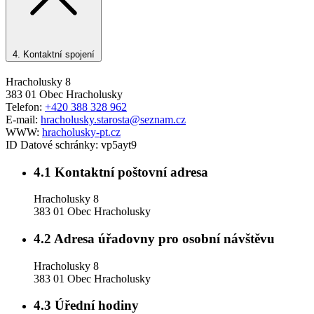
4.
Kontaktní spojení
Hracholusky 8
383 01 Obec Hracholusky
Telefon:
+420 388 328 962
E-mail:
hracholusky.starosta@seznam.cz
WWW:
hracholusky-pt.cz
ID Datové schránky:
vp5ayt9
4.1
Kontaktní poštovní adresa
Hracholusky 8
383 01 Obec Hracholusky
4.2
Adresa úřadovny pro osobní návštěvu
Hracholusky 8
383 01 Obec Hracholusky
4.3
Úřední hodiny