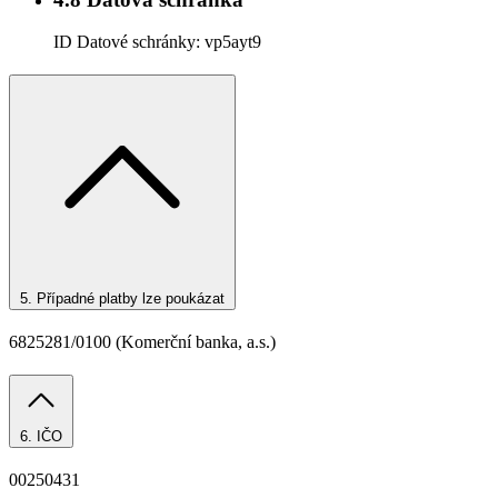
ID Datové schránky:
vp5ayt9
5.
Případné platby lze poukázat
6825281/0100 (Komerční banka, a.s.)
6.
IČO
00250431