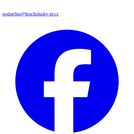
podatelna@hracholusky-pt.cz