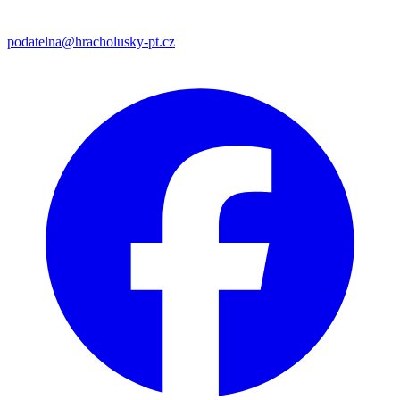
podatelna@hracholusky-pt.cz