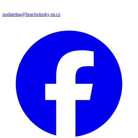
podatelna@hracholusky-pt.cz