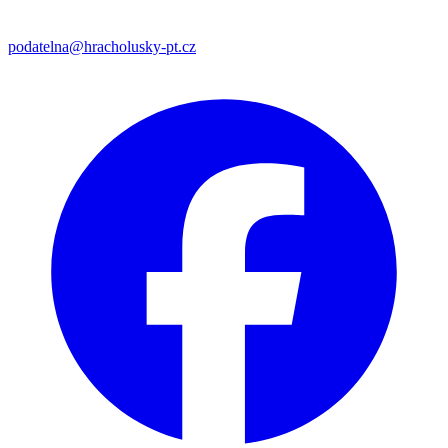
podatelna@hracholusky-pt.cz