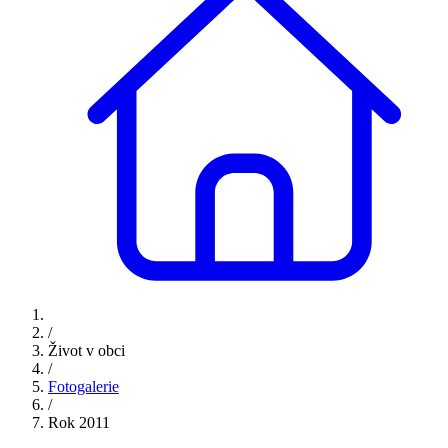
/
Život v obci
/
Fotogalerie
/
Rok 2011