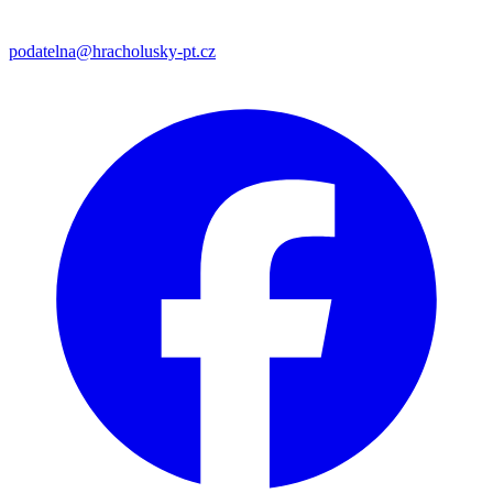
podatelna@hracholusky-pt.cz