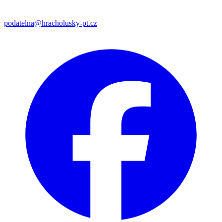
podatelna@hracholusky-pt.cz