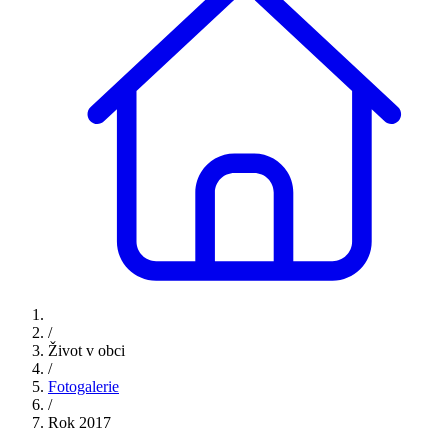
/
Život v obci
/
Fotogalerie
/
Rok 2017