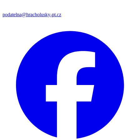
podatelna@hracholusky-pt.cz