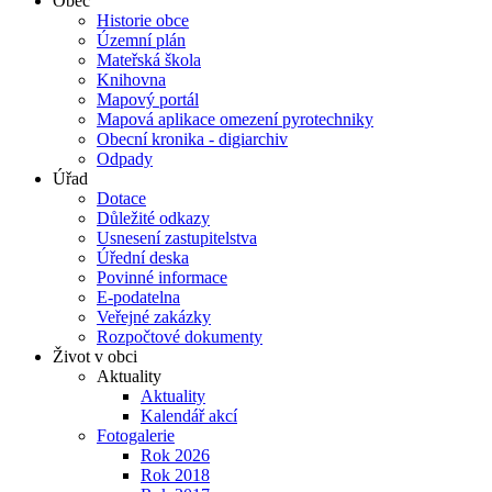
Obec
Historie obce
Územní plán
Mateřská škola
Knihovna
Mapový portál
Mapová aplikace omezení pyrotechniky
Obecní kronika - digiarchiv
Odpady
Úřad
Dotace
Důležité odkazy
Usnesení zastupitelstva
Úřední deska
Povinné informace
E-podatelna
Veřejné zakázky
Rozpočtové dokumenty
Život v obci
Aktuality
Aktuality
Kalendář akcí
Fotogalerie
Rok 2026
Rok 2018