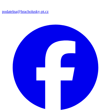
podatelna@hracholusky-pt.cz