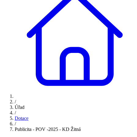
/
Úřad
/
Dotace
/
Publicita - POV -2025 - KD Žitná