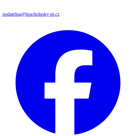
podatelna@hracholusky-pt.cz