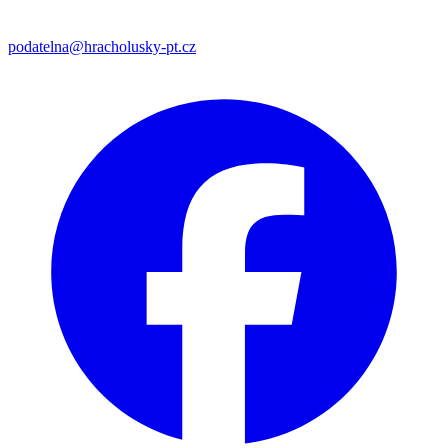
podatelna@hracholusky-pt.cz