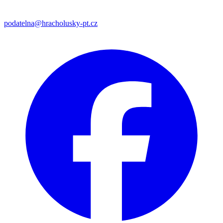
podatelna@hracholusky-pt.cz