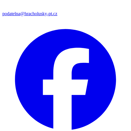
podatelna@hracholusky-pt.cz