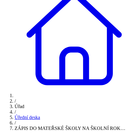
/
Úřad
/
Úřední deska
/
ZÁPIS DO MATEŘSKÉ ŠKOLY NA ŠKOLNÍ ROK…