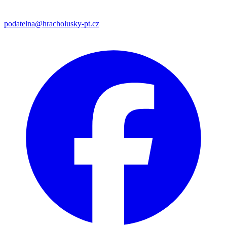
podatelna@hracholusky-pt.cz