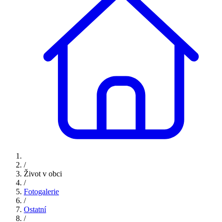
/
Život v obci
/
Fotogalerie
/
Ostatní
/