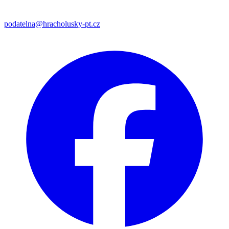
podatelna@hracholusky-pt.cz