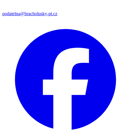
podatelna@hracholusky-pt.cz