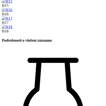
H15
H16
H17
H18
Podrobnosti o vložení záznamu