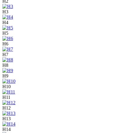
H2
H3
H4
H5
H6
H7
H8
H9
H10
H11
H12
H13
H14