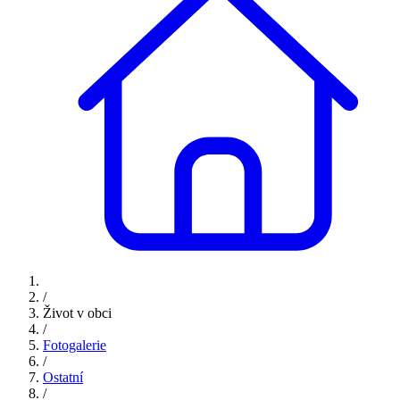
/
Život v obci
/
Fotogalerie
/
Ostatní
/