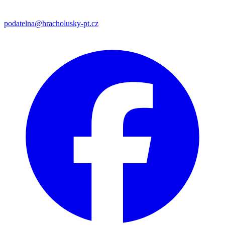
podatelna@hracholusky-pt.cz