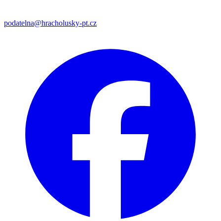
podatelna@hracholusky-pt.cz