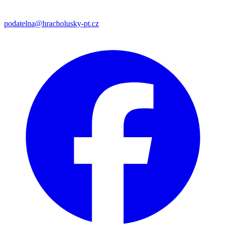
podatelna@hracholusky-pt.cz